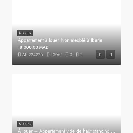
À LOUER
Appartement à louer Non meublé à Iberie
18 000,00 MAD
ALL224226
130
3
2
m²
À LOUER
À louer – Appartement vide de haut standing à Iberia, Tanger