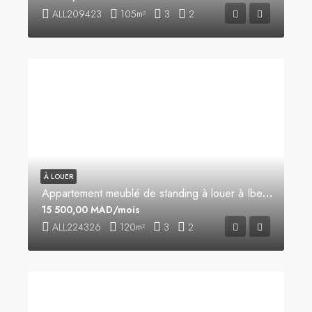
ALL209423
105
3
2
m²
À LOUER
Appartement meublé de standing à louer à Iberia
15 500,00 MAD/mois
ALL224326
120
3
2
m²