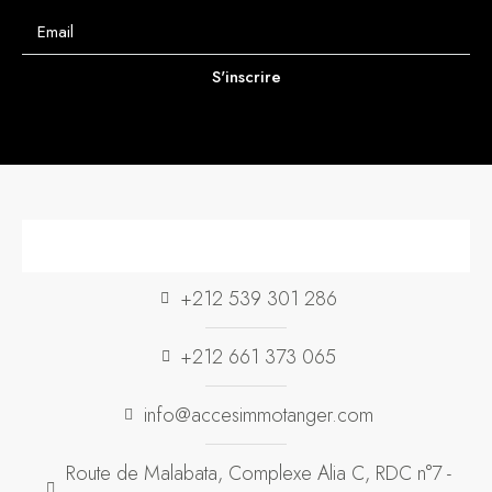
S'inscrire
+212 539 301 286
+212 661 373 065
info@accesimmotanger.com
Route de Malabata, Complexe Alia C, RDC n°7 -