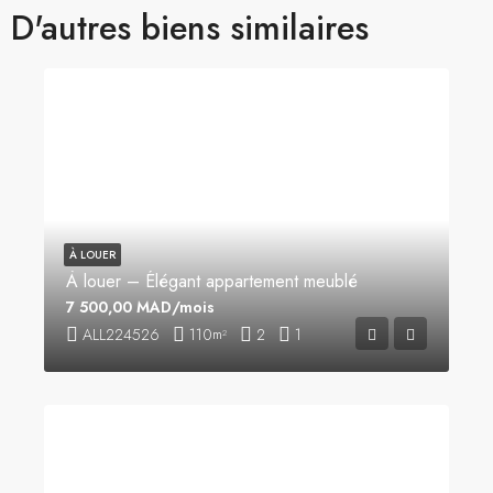
D'autres biens similaires
À LOUER
À louer – Élégant appartement meublé
7 500,00 MAD/mois
ALL224526
110
2
1
m²