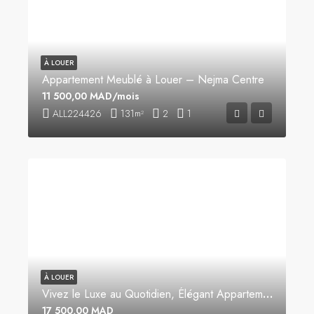
À LOUER
Appartement Meublé à Louer – Nejma Centre
11 500,00 MAD/mois
ALL224426
131
2
1
m²
À LOUER
Vivez le Luxe au Quotidien, Élégant Appartement Meublé à Louer
17 500,00 MAD