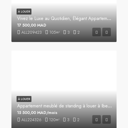
À LOUER
Vivez le Luxe au Quotidien, Élégant Appartement Meublé à Louer
17 500,00 MAD
ALL209423
105
3
2
m²
À LOUER
Appartement meublé de standing à louer à Iberia
15 500,00 MAD/mois
ALL224326
120
3
2
m²