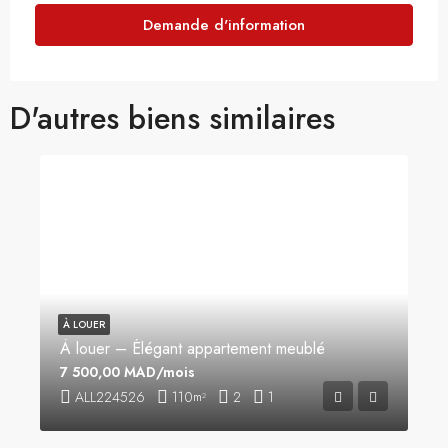
Demande d'information
D'autres biens similaires
À LOUER
À louer – Élégant appartement meublé
7 500,00 MAD/mois
ALL224526
110
2
1
m²