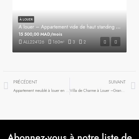
À LOUER
À louer – Appartement vide de haut standing à Iberia, Tanger
15 500,00 MAD/mois
ALL224126
160
3
2
m²
PRÉCÉDENT
SUIVANT
Appartement meublé à louer en centre ville
Villa de Charme à Louer –Grand Jardin et Espaces Lumineux
Abonnez-vous à notre liste de