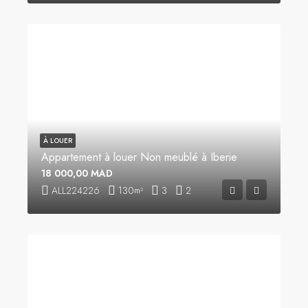
À LOUER
Appartement à louer Non meublé à Iberie
18 000,00 MAD
ALL224226
130
3
2
m²