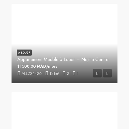
À LOUER
Appartement Meublé à Louer – Nejma Centre
11 500,00 MAD/mois
ALL224426
131
2
1
m²