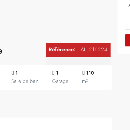
e
Référence:
ALL216224
1
1
110
Salle de bain
Garage
m²