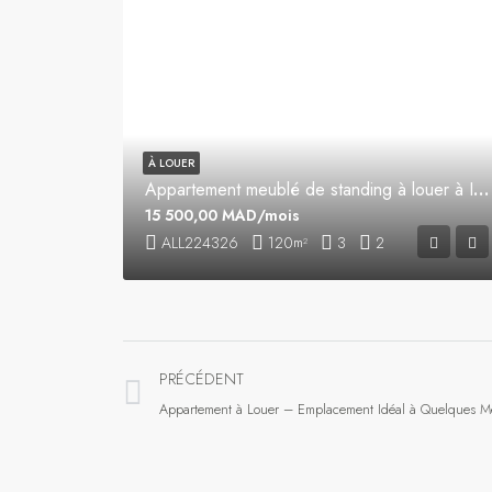
À LOUER
Appartement meublé de standing à louer à Iberia
15 500,00 MAD/mois
ALL224326
120
3
2
m²
PRÉCÉDENT
Appartement à Louer – Emplacement Idéal à Quelques Mè