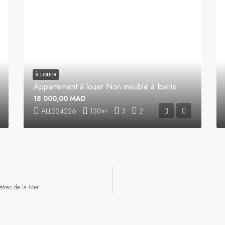
À LOUER
Appartement à louer Non meublé à Iberie
18 000,00 MAD
ALL224226
130
3
2
m²
tres de la Mer