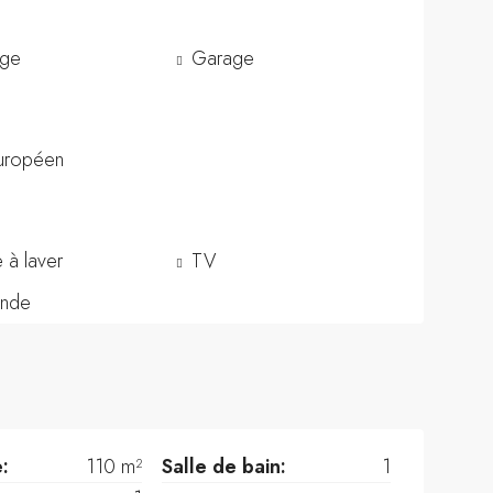
rge
Garage
uropéen
 à laver
TV
onde
e:
110 m²
Salle de bain:
1