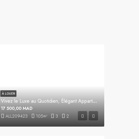
À LOUER
Vivez le Luxe au Quotidien, Élégant Appartement Meublé à Louer
17 500,00 MAD
ALL209423
105
3
2
m²