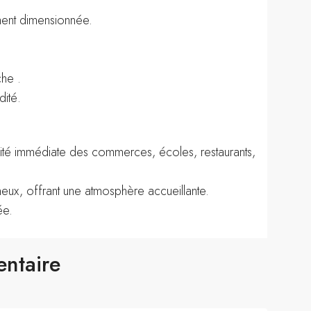
ent dimensionnée.
he .
ité.
ité immédiate des commerces, écoles, restaurants,
ux, offrant une atmosphère accueillante.
ée.
entaire