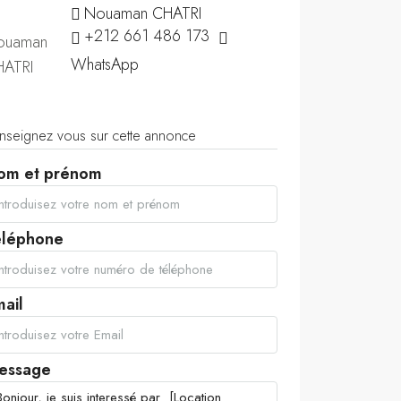
Nouaman CHATRI
+212 661 486 173
WhatsApp
nseignez vous sur cette annonce
om et prénom
éléphone
ail
essage