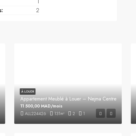
1
s:
2
À LOUER
Appartement Meublé à Louer – Nejma Centre
11 500,00 MAD/mois
ALL224426
131
2
1
m²