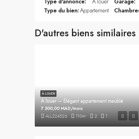
Type d'annonce:
À louer
Garage:
Type du bien:
Appartement
Chambre
D'autres biens similaires
À LOUER
À louer – Élégant appartement meublé
7 500,00 MAD/mois
ALL224526
110
2
1
m²