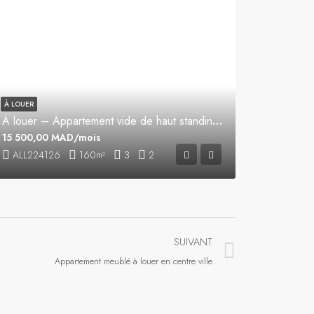
À LOUER
À louer – Appartement vide de haut standing à Iberia, Tanger
15 500,00 MAD/mois
ALL224126
160
3
2
m²
SUIVANT
Appartement meublé à louer en centre ville