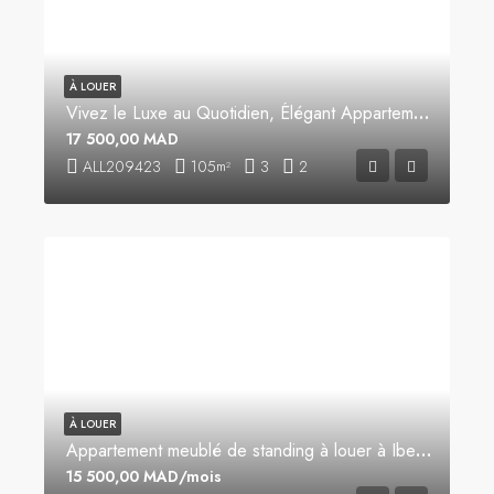
À LOUER
Vivez le Luxe au Quotidien, Élégant Appartement Meublé à Louer
17 500,00 MAD
ALL209423
105
3
2
m²
À LOUER
Appartement meublé de standing à louer à Iberia
15 500,00 MAD/mois