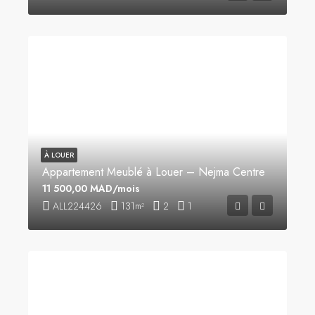
À LOUER
Appartement Meublé à Louer – Nejma Centre
11 500,00 MAD/mois
ALL224426
131
2
1
m²