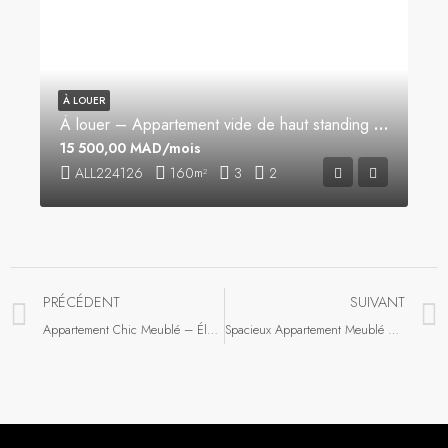
À LOUER
À louer – Appartement vide de haut standing à Iberia, Tanger
15 500,00 MAD/mois
ALL224126
160
3
2
m²
PRÉCÉDENT
SUIVANT
Appartement Chic Meublé – Élégance & Confort Absolu ALL222126
Spacieux Appartement Meublé – Emplacement Central ALL222326.