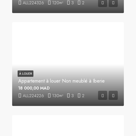
ALL224326
120
3
2
m²
À LOUER
Appartement à louer Non meublé à Iberie
18 000,00 MAD
ALL224226
130
3
2
m²