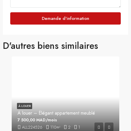
Demande d'information
D'autres biens similaires
À LOUER
À louer – Élégant appartement meublé
7 500,00 MAD/mois
ALL224526
110
2
1
m²