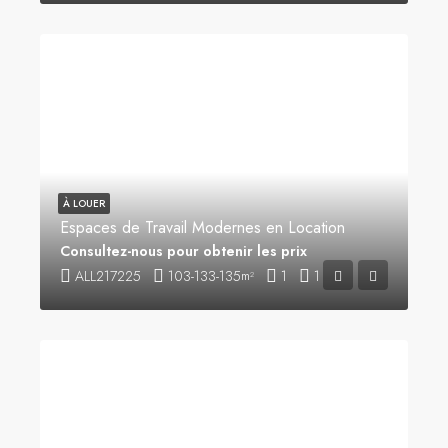
À LOUER
Espaces de Travail Modernes en Location
Consultez-nous pour obtenir les prix
ALL217225
103-133-135
1
1
m²