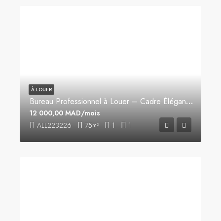
À LOUER
Bureau Professionnel à Louer – Cadre Élégant & Sécurisé
12 000,00 MAD/mois
ALL223226
75
1
1
m²