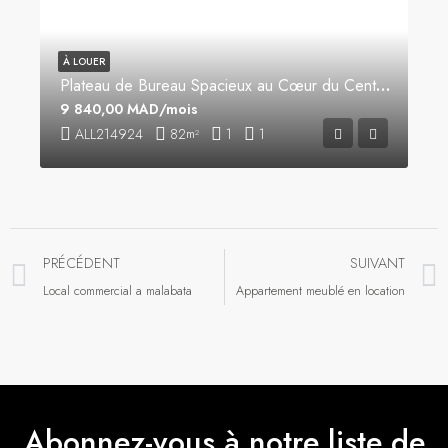
À LOUER
Plateau de Bureau Spacieux au Cœur du Centre-Ville
9 840,00 MAD/mois
ALL214924
82
1
1
m²
PRÉCÉDENT
SUIVANT
Local commercial a malabata
Appartement meublé en location
Abonnez-vous à notre liste de