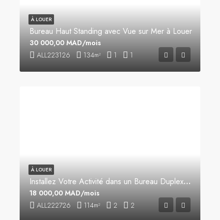
À LOUER
Bureau Haut Standing avec Vue sur Mer à Louer
30 000,00 MAD/mois
ALL223126
134
1
1
m²
À LOUER
Installez Votre Activité dans un Bureau Duplex Moderne et Lumineux
18 000,00 MAD/mois
ALL222726
114
2
2
m²