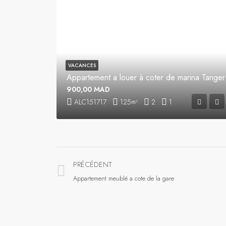
VACANCES
Appartement a louer à coter de marina Tanger
900,00 MAD
ALC151717
125
2
1
m²
PRÉCÉDENT
Appartement meublé a cote de la gare