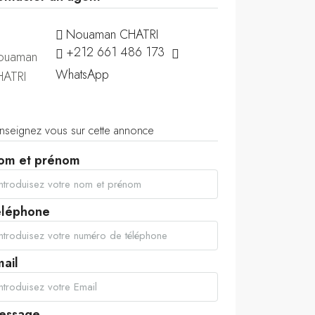
Nouaman CHATRI
+212 661 486 173
WhatsApp
nseignez vous sur cette annonce
om et prénom
éléphone
ail
essage