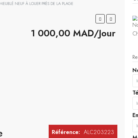
MEUBLÉ NEUF À LOUER PRÈS DE LA PLAGE
1 000,00 MAD/Jour
Re
N
T
Em
e
Référence:
ALC203223
M