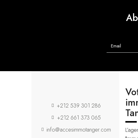
Ab
Vo
im
+212 539 301 286
Ta
+212 661 373 065
info@accesimmotanger.com
L’age