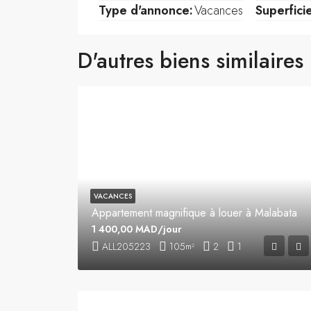
Type d'annonce:
Vacances
Superfici
D'autres biens similaires
VACANCES
Appartement magnifique à louer à Malabata
1 400,00 MAD/jour
ALL205223
105
2
1
m²