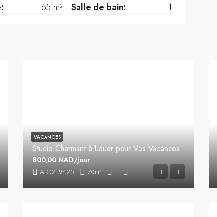
e:
65 m²
Salle de bain:
1
VACANCES
Studio Charmant à Louer pour Vos Vacances
800,00 MAD/jour
ALC219425
70
1
1
m²