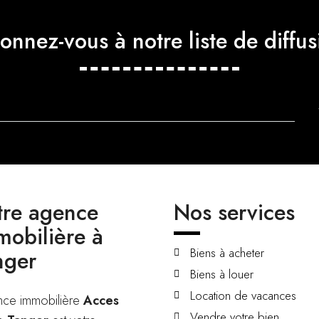
onnez-vous à notre liste de diffus
tre agence
Nos services
mobilière à
Biens à acheter
nger
Biens à louer
Location de vacances
nce immobilière
Acces
Vendre votre bien