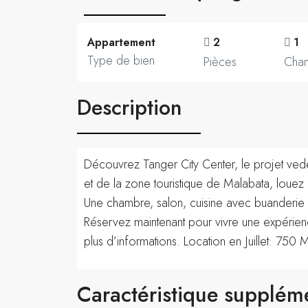
Appartement
2
1
Type de bien
Pièces
Cha
Description
Découvrez Tanger City Center, le projet vede
et de la zone touristique de Malabata, louez 
Une chambre, salon, cuisine avec buanderie et
Réservez maintenant pour vivre une expérien
plus d’informations. Location en Juillet: 7
Caractéristique supplém