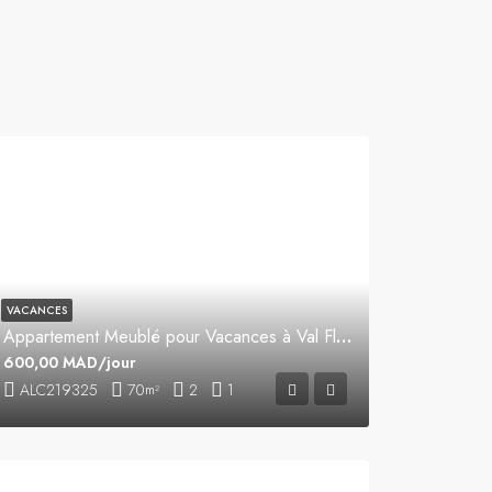
VACANCES
Appartement Meublé pour Vacances à Val Fleuri
600,00 MAD/jour
ALC219325
70
2
1
m²