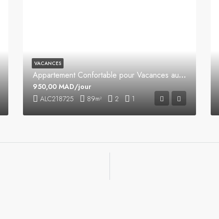
VACANCES
Appartement Confortable pour Vacances au Centre-Ville
950,00 MAD/jour
ALC218725
89
2
1
m²