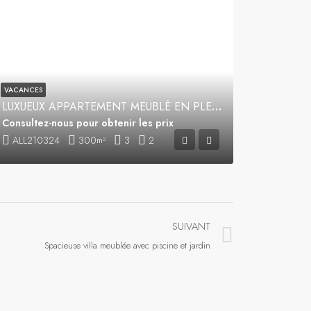
VACANCES
LUXUEUX APPARTEMENT MEUBLÉ EN PLEIN CENTRE VILLE
Consultez-nous pour obtenir les prix
ALL210324
300
3
2
m²
SUIVANT
Spacieuse villa meublée avec piscine et jardin