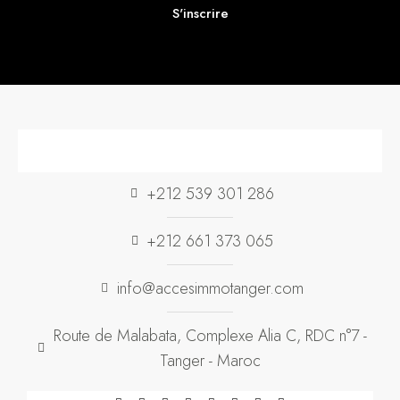
S'inscrire
+212 539 301 286
+212 661 373 065
info@accesimmotanger.com
Route de Malabata, Complexe Alia C, RDC n°7 -
Tanger - Maroc