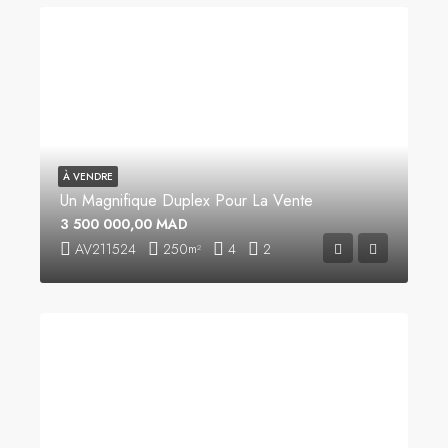
À VENDRE
Un Magnifique Duplex Pour La Vente
3 500 000,00 MAD
AV211524
250
4
2
m²