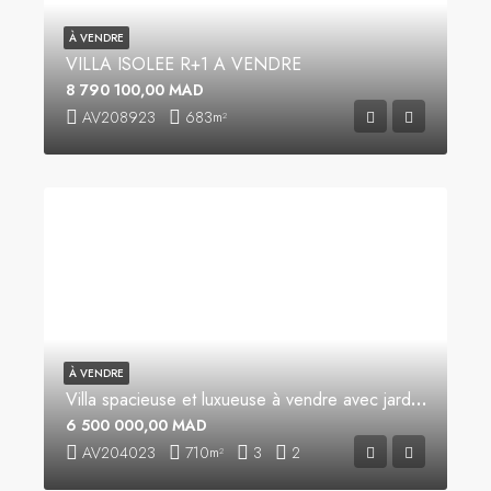
À VENDRE
VILLA ISOLEE R+1 A VENDRE
8 790 100,00 MAD
AV208923
683
m²
À VENDRE
Villa spacieuse et luxueuse à vendre avec jardin et piscine à Tanger
6 500 000,00 MAD
AV204023
710
3
2
m²