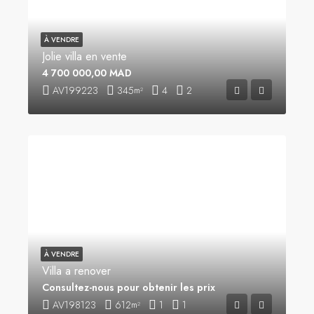
À VENDRE
Jolie villa en vente
4 700 000,00 MAD
AV199223
345
4
2
m²
À VENDRE
Villa a renover
Consultez-nous pour obtenir les prix
AV198123
612
1
1
m²