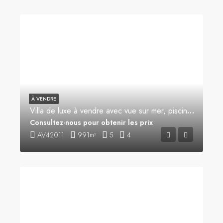
À VENDRE
Villa de luxe à vendre avec vue sur mer, piscine et jardin spacieux – un havre de paix et de confort
Consultez-nous pour obtenir les prix
AV42011
991
5
4
m²