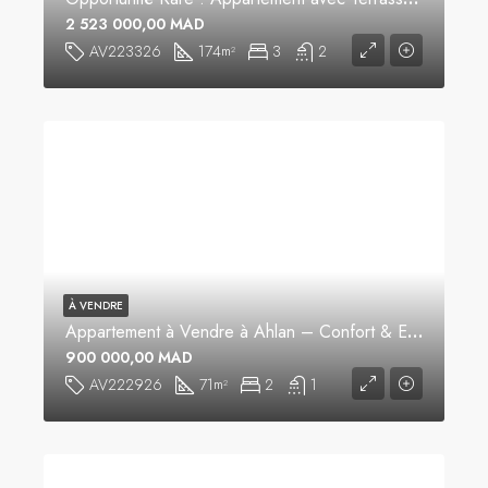
2 523 000,00 MAD
AV223326
174
3
2
m²
À VENDRE
Appartement à Vendre à Ahlan – Confort & Emplacement Idéal
900 000,00 MAD
AV222926
71
2
1
m²