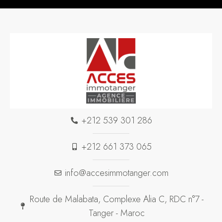
+212 539 301 286
+212 661 373 065
info@accesimmotanger.com
Route de Malabata, Complexe Alia C, RDC n°7 -
Tanger - Maroc