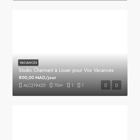
VACANCES
Studio Charmant à Louer pour Vos Vacances
800,00 MAD/jour
ALC219425
70
1
1
m²