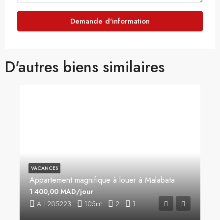
Demande d'information
D'autres biens similaires
VACANCES
Appartement magnifique à louer à Malabata
1 400,00 MAD/jour
ALL205223
105
2
1
m²