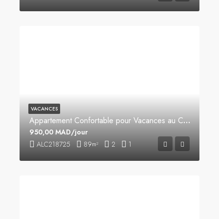
VACANCES
Appartement Confortable pour Vacances au Centre-Ville
950,00 MAD/jour
ALC218725
89
2
1
m²