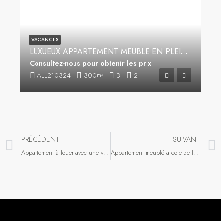
VACANCES
LUXUEUX APPARTEMENT MEUBLÉ EN PLEIN CENTRE VILLE
Consultez-nous pour obtenir les prix
ALL210324
300
3
2
m²
PRÉCÉDENT
SUIVANT
Appartement à louer avec une vue à couper le souffle sur la corniche de Tanger !
Appartement meublé a cote de la gare