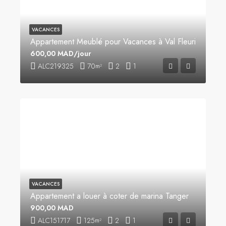
VACANCES
Appartement Meublé pour Vacances à Val Fleuri
600,00 MAD/jour
ALC219325
70
2
1
m²
VACANCES
Appartement a louer à coter de marina Tanger
900,00 MAD
ALC151717
125
2
1
m²