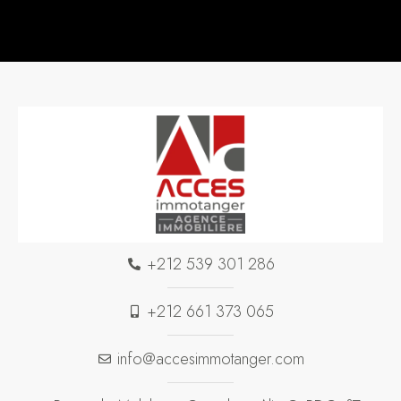
+212 539 301 286
+212 661 373 065
info@accesimmotanger.com