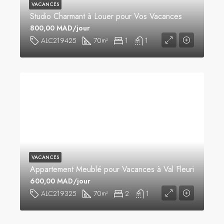
VACANCES
Studio Charmant à Louer pour Vos Vacances
800,00 MAD/jour
ALC219425
70
1
1
m²
VACANCES
Appartement Meublé pour Vacances à Val Fleuri
600,00 MAD/jour
ALC219325
70
2
1
m²