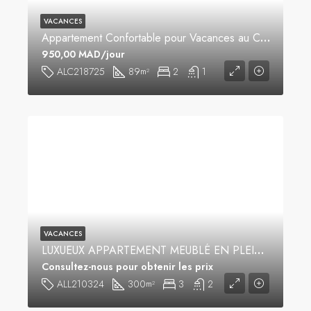
VACANCES
Appartement Confortable pour Vacances au Centre-Ville
950,00 MAD/jour
ALC218725
89
2
1
m²
VACANCES
LUXUEUX APPARTEMENT MEUBLÉ EN PLEIN CENTRE VILLE
Consultez-nous pour obtenir les prix
ALL210324
300
3
2
m²