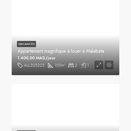
VACANCES
Appartement magnifique à louer à Malabata
1 400,00 MAD/jour
ALL205223
105
2
1
m²