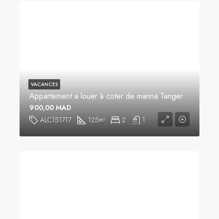
VACANCES
Appartement a louer à coter de marina Tanger
900,00 MAD
ALC151717
125
2
1
m²