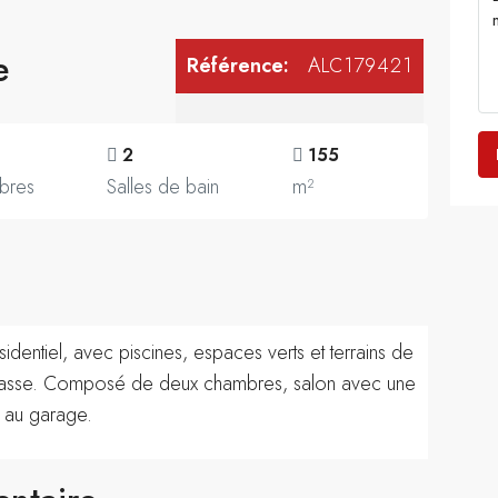
e
Référence:
ALC179421
2
155
bres
Salles de bain
m²
entiel, avec piscines, espaces verts et terrains de
errasse. Composé de deux chambres, salon avec une
e au garage.