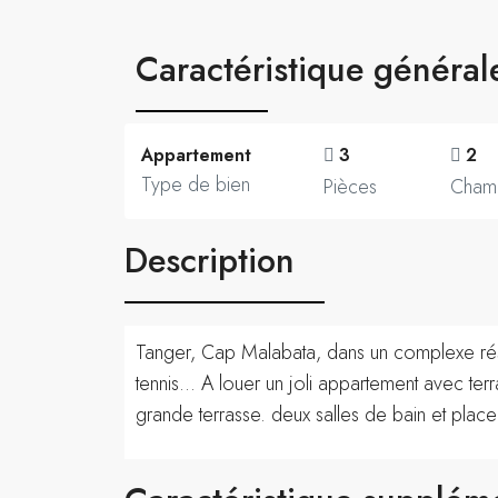
Caractéristique général
Appartement
3
2
Type de bien
Pièces
Cham
Description
Tanger, Cap Malabata, dans un complexe résid
tennis… A louer un joli appartement avec t
grande terrasse. deux salles de bain et plac