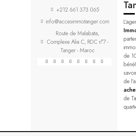
Ta
+212 661 373 065
info@accesimmotanger.com
L’age
Immo
Route de Malabata,
parte
Complexe Alia C, RDC n°7 -
immob
Tanger - Maroc
de 10
bénéf
savoi
de l’
ache
de Ta
quarti