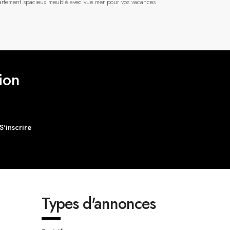
rtement spacieux meublé avec vue mer pour vos vacances
ion
S'inscrire
Types d'annonces