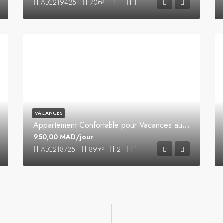
ALC219425
70
1
1
m²
VACANCES
Appartement Confortable pour Vacances au Centre-Ville
950,00 MAD/jour
ALC218725
89
2
1
m²