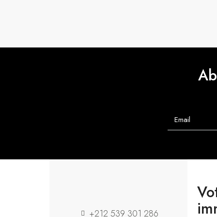
Ab
Vo
im
+212 539 301 286