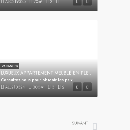
ALC219325
70
2
1
m²
VACANCES
LUXUEUX APPARTEMENT MEUBLÉ EN PLEIN CENTRE VILLE
Consultez-nous pour obtenir les prix
ALL210324
300
3
2
m²
SUIVANT