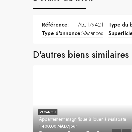
Référence:
ALC179421
Type du b
Type d'annonce:
Vacances
Superfici
D'autres biens similaires
VACANCES
Appartement magnifique à louer à Malabata
1 400,00 MAD/jour