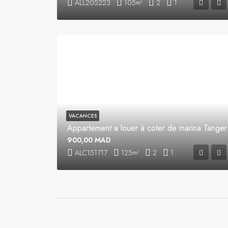
ALL205223
105
2
1
m²
VACANCES
Appartement a louer à coter de marina Tanger
900,00 MAD
ALC151717
125
2
1
m²